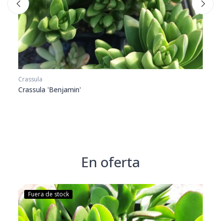
Crassula
Crassu
Crassula 'Benjamin'
Crass
En oferta
Fuera de stock
Fu