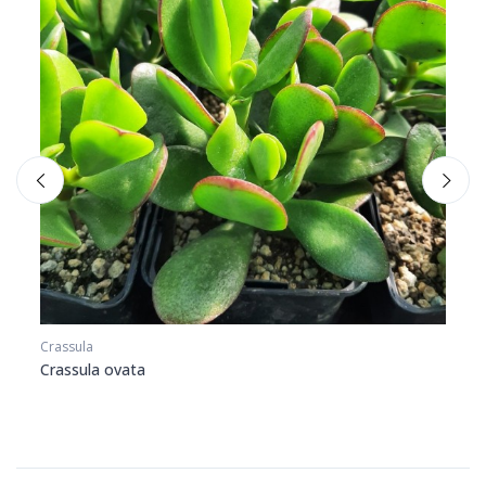
Crassula
Echeve
Crassula ovata
Echev