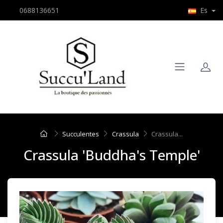
0688136651
Es
Succulentes
Crassula
Crassula...
Crassula 'Buddha's Temple'