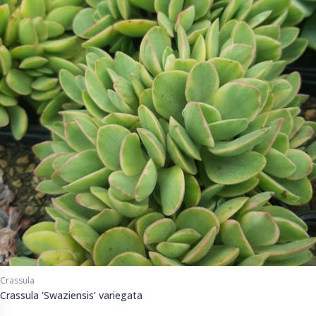
Crassula
Crassula 'Swaziensis' variegata