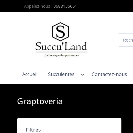
Appelez-nous :
0688136651
Accueil
Succulentes
Contactez-nous
Graptoveria
Filtres