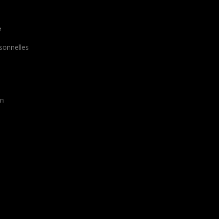
e
sonnelles
on