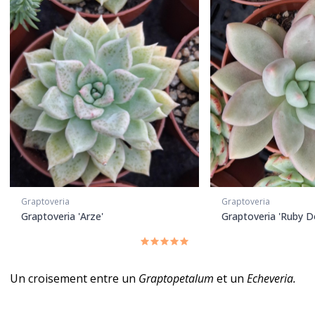
Graptoveria
Graptoveria
Graptoveria 'Arze'
Graptoveria 'Ruby D
Un croisement entre
un
Graptopetalum
et un
Echeveria.