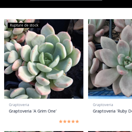
Rupture de stock
Graptoveria
Graptoveria
Graptoveria 'A Grim One'
Graptoveria 'Ruby D