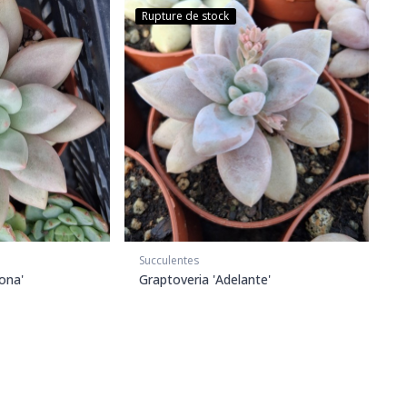
Rupture de stock
Succulentes
ona'
Graptoveria 'Adelante'