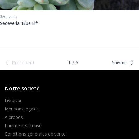
Sedeveria
Sedeveria 'Blue Elf'
Précédent
1 / 6
Suivant
Notre société
Livraison
Mentions légales
A propos
Paiement sécurisé
Conditions générales de vente