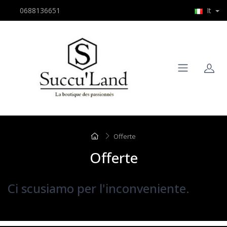
0688136651
It
Offerte
Offerte
Ci scusiamo per l'inconveniente.
Cercare nuovamente ciò che si sta cercando