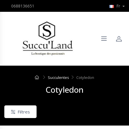
0688136651
Fr
Succulentes
Cotyledon
Cotyledon
Filtres