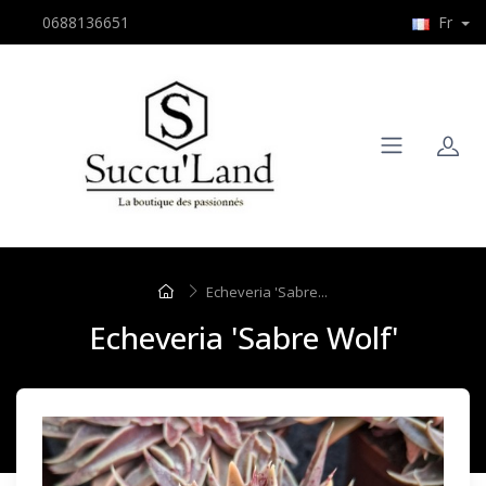
0688136651
Fr
Echeveria 'Sabre...
Echeveria 'Sabre Wolf'