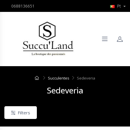
0688136651
Pt
Succulentes
Sedeveria
Sedeveria
Filters