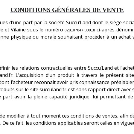
CONDITIONS GÉNÉRALES DE VENTE
es d’une part par la société Succu’Land dont le siège socia
le et Vilaine sous le numéro
ci-après dénomm
828107847 00018
sonne physique ou morale souhaitant procéder à un achat v
inir les relations contractuelles entre Succu’Land et l’ache
land.fr. L’acquisition d’un produit à travers le présent s
 dont l’acheteur reconnaît avoir pris connaissance préalabl
oduits sur le site succuland.fr est sans rapport direct avec 
e part avoir la pleine capacité juridique, lui permettant 
é de modifier à tout moment ces conditions de ventes, afin 
e. De ce fait, les conditions applicables seront celles en vig