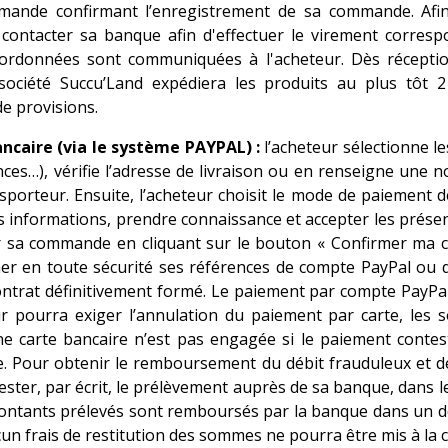
mmande confirmant l’enregistrement de sa commande. Afin
 contacter sa banque afin d'effectuer le virement corr
oordonnées sont communiquées à l'acheteur. Dès réceptio
société Succu’Land
expédiera les produits au plus tôt 
e provisions.
ncaire (via le système PAYPAL) :
l’acheteur sélectionne l
nces…), vérifie l’adresse de livraison ou en renseigne une nou
sporteur. Ensuite, l’acheteur choisit le mode de paiement 
es informations, prendre connaissance et accepter les prés
der sa commande en cliquant sur le bouton « Confirmer ma c
ner en toute sécurité ses références de compte PayPal ou d
ontrat définitivement formé. Le paiement par compte PayPal 
eteur pourra exiger l’annulation du paiement par carte, le
’une carte bancaire n’est pas engagée si le paiement cont
te. Pour obtenir le remboursement du débit frauduleux et d
ester, par écrit, le prélèvement auprès de sa banque, dans le
 Les montants prélevés sont remboursés par la banque dans un
un frais de restitution des sommes ne pourra être mis à la c