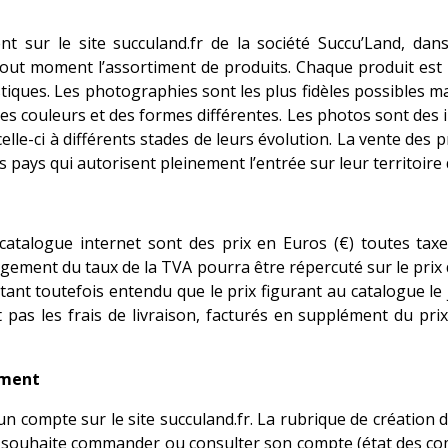
t sur le site succuland.fr de la société Succu’Land,
dans
 tout moment l’assortiment de produits. Chaque produit est 
tiques.
Les photographies sont les plus fidèles possibles m
es couleurs et des formes différentes. Les photos sont des il
e-ci à différents stades de leurs évolution. La vente des pr
s pays qui autorisent pleinement l’entrée sur leur territoire 
u catalogue internet sont des prix en Euros (€) toutes t
gement du taux de la TVA pourra être répercuté sur le prix 
étant toutefois entendu que le prix figurant au catalogue le
 pas les frais de livraison, facturés en supplément du pri
ement
n compte sur le site succuland.fr. La rubrique de création 
il souhaite commander ou consulter son compte (état des comm