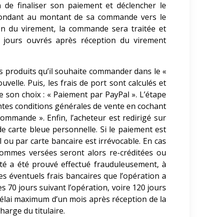
 de finaliser son paiement et déclencher le
espondant au montant de sa commande vers le
n du virement, la commande sera traitée et
2 jours ouvrés après réception du virement
es produits qu’il souhaite commander dans le «
velle. Puis, les frais de port sont calculés et
de son choix : « Paiement par PayPal
». L’étape
entes conditions générales de vente en cochant
ommande ». Enfin, l’acheteur est redirigé sur
e carte bleue personnelle. Si le paiement est
ou par carte bancaire est irrévocable. En cas
s sommes versées seront alors re-créditées ou
esté a été prouvé effectué frauduleusement, à
es éventuels frais bancaires que l’opération a
s 70 jours suivant l’opération, voire 120 jours
 délai maximum d’un mois après réception de la
harge du titulaire.