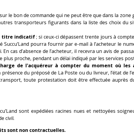
uée sur le bon de commande qui ne peut être que dans la z
res transporteurs figurants dans la liste des choix du site
titre indicatif
; si ceux-ci dépassent trente jours à compt
té
Succu’Land
pourra fournir par e-mail à l’acheteur le numér
. En cas d’absence de l’acheteur, il recevra un avis de passa
 plus proche, pendant un délai indiqué par les services pos
 charge de l'acquéreur à compter du moment où les ar
en présence du préposé de La Poste ou du livreur, l’état de 
ransport, toute protestation doit être effectuée auprès d
ccu’Land
sont expédiées racines nues et nettoyées soigne
 civil.
its sont non contractuelles.