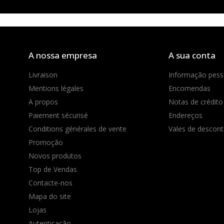
Pesquise de novo o que procura
A nossa empresa
A sua conta
Livraison
Informação pess
Mentions légales
Encomendas
A propos
Notas de crédito
Paiement sécurisé
Endereços
Conditions générales de vente
Vales de descon
Promoção
Novos produtos
Top de Vendas
Contacte-nos
Mapa do site
Lojas
Autenticação